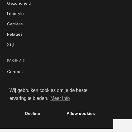
Gezondheid
Lifestyle
Carrière
Relaties
Stijl
PAGINA'S
Contact
Privacybeleid
Wij gebruiken cookies om je de beste
Algemene Voorwaarden
ervaring te bieden.
Meer info
Adverteren
Decline
Allow cookies
© 2026 Men Should. Alle rechten voorbehouden.