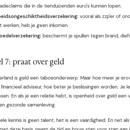
adeclaims die in de tienduizenden euro's kunnen lopen.
eidsongeschiktheidsverzekering:
vooral als zzp'er of ond
t werken, heb je geen inkomen.
oedelverzekering:
beschermt je spullen tegen brand, dief
l 7: praat over geld
erland is geld een taboeonderwerp. Maar hoe meer je erove
 financieel adviseur, hoe beter je beslissingen worden. Je
sen. En als je een relatie hebt, is openheid over geld een
en gezonde samenleving.
ele kennis is geen talent, het is een vaardigheid. En net als
met deze basis, neem de tijd en bouw stap voor stap aan je