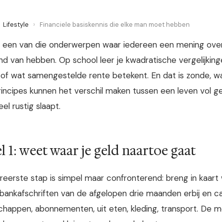
Lifestyle
›
Financiele basiskennis die elke man moet hebben
s een van die onderwerpen waar iedereen een mening ove
nd van hebben. Op school leer je kwadratische vergelijkin
of wat samengestelde rente betekent. En dat is zonde, wa
rincipes kunnen het verschil maken tussen een leven vol ge
eel rustig slaapt.
l 1: weet waar je geld naartoe gaat
ereerste stap is simpel maar confronterend: breng in kaart 
 bankafschriften van de afgelopen drie maanden erbij en ca
happen, abonnementen, uit eten, kleding, transport. De m