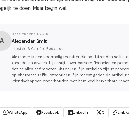
egelijk te doen. Maar begin wel.
GESCHREVEN DOOR
A
Alexander Smit
Lifestyle & Carrière Redacteur
Alexander is een voormalig recruiter die na duizenden sollicita
kandidaten afwees. Hij schrijft over carrière, financiën en pe
dat ze alles zelf moeten uitzoeken. Zijn artikelen zijn gebas
op abstracte zelfhulptheorieën. Zijn meest gedeelde artikel g
vriendschappen onderhouden, wat hem veel herkenbare reacti
WhatsApp
Facebook
LinkedIn
X
Link k