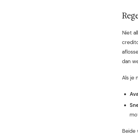
Rege
Niet a
credit
afloss
dan we
Als je
Av
Sn
mot
Beide 