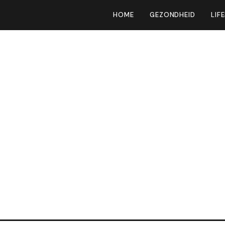
HOME
GEZONDHEID
LIF
nnis die elke man