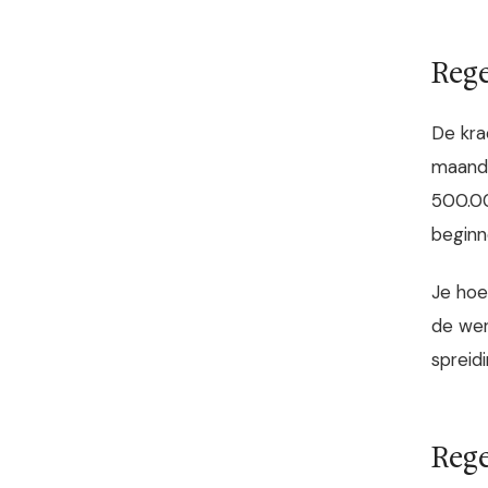
Rege
De kra
maand 
500.00
beginne
Je hoe
de wer
spreid
Rege