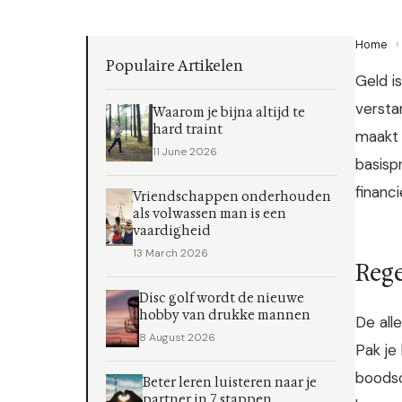
Home
›
Populaire Artikelen
Geld i
versta
Waarom je bijna altijd te
hard traint
maakt 
11 June 2026
basisp
financi
Vriendschappen onderhouden
als volwassen man is een
vaardigheid
13 March 2026
Rege
Disc golf wordt de nieuwe
hobby van drukke mannen
De all
8 August 2026
Pak je
boodsc
Beter leren luisteren naar je
partner in 7 stappen