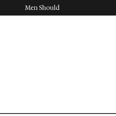
Men Should
LIFESTYLE
Financiele basiske
moet hebben
2 April 2026
·
6 min leestijd