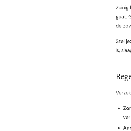
Zuinig
gaat. 
de zov
Stel j
is, sl
Rege
Verzek
Zor
ver
Aan