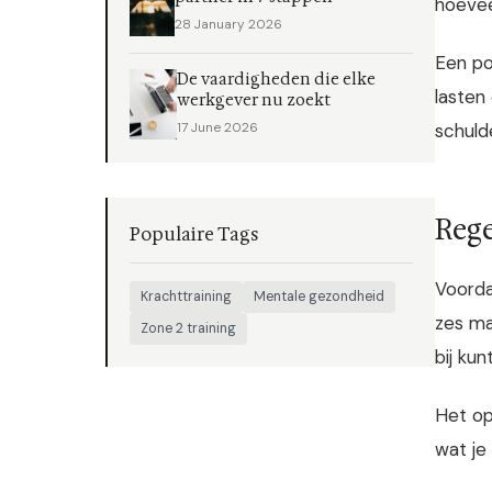
hoevee
28 January 2026
Een po
De vaardigheden die elke
lasten
werkgever nu zoekt
schuld
17 June 2026
Rege
Populaire Tags
Voorda
Krachttraining
Mentale gezondheid
zes ma
Zone 2 training
bij kun
Het op
wat je