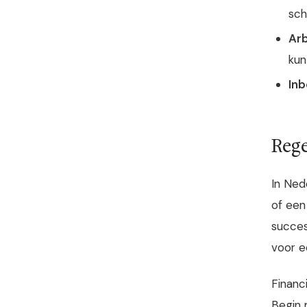
sch
Arb
kun
Inb
Rege
In Ned
of een
succes
voor e
Financi
Begin 